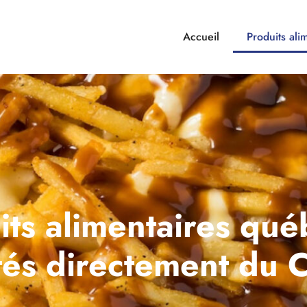
Accueil
Produits ali
its
alimentaires
qué
tés
directement
du